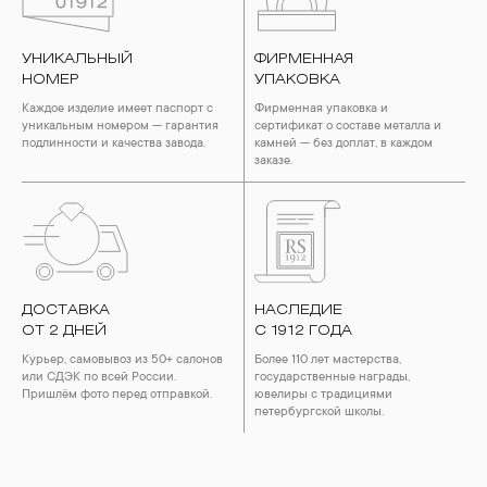
воздействия серы покрываются коричневыми
пятнами.Кроме того, жирные кремы прочно оседают на
поверхности металлов, забиваются в микроцарапины и
УНИКАЛЬНЫЙ
ФИРМЕННАЯ
притягивают к себе пыль. Из-за смеси жира и пыли часто
НОМЕР
УПАКОВКА
разбалтываются и ломаются замки на ювелирных изделиях.
Каждое изделие имеет паспорт с
Фирменная упаковка и
2. Храните ювелирные украшения в футлярах или
уникальным номером — гарантия
сертификат о составе металла и
специальных мешочках. Так будет меньше шансов
подлинности и качества завода.
камней — без доплат, в каждом
повредить украшение или оставить на нем царапины.
заказе.
Изделия с бриллиантами необходимо хранить отдельно от
других камней.
3. Ни в коем случае не храните украшения в ванной комнате.
Особенно беречь от воздействия влаги, необходимо
позолоченные изделия. Также высокую влажность плохо
переносят жемчуг, бирюза, малахит и янтарь.
ДОСТАВКА
НАСЛЕДИЕ
4. Специалисты обычно рекомендуют чистить украшения не
ОТ 2 ДНЕЙ
реже одного раза в месяц, а также регулярно протирать их
С 1912 ГОДА
фланелевой или замшевой салфеткой.
Курьер, самовывоз из 50+ салонов
Более 110 лет мастерства,
или СДЭК по всей России.
государственные награды,
Пришлём фото перед отправкой.
ювелиры с традициями
петербургской школы.