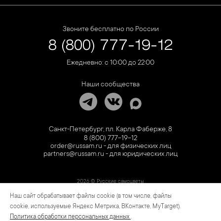
Звоните бесплатно по России
8 (800) 777-19-12
Ежедневно: с 10:00 до 22:00
Наши сообщества
Санкт-Петербург, пл. Карла Фаберже, 8
8 (800) 777-19-12
order@russam.ru - для физических лиц
partners@russam.ru - для юридических лиц
2026 © Русские самоцветы
Наш сайт обрабатывает файлы cookie (в том числе, файлы
Предложение не является публичной офертой. Цены на сайте и в розничной сети
могут отличаться. Информация на сайте о товаре носит рекламный характер и
cookie, используемые Яндекс Метрика, ВКонтакте, MyTarget).
расценивается как приглашение делать оферты на основании п.1 ст. 437
Политика обработки персональных данных
.