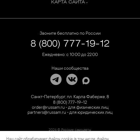
КАРТА САЙТА
Звоните бесплатно по России
8 (800) 777-19-12
Ежедневно: с 10:00 до 22:00
Наши сообщества
Санкт-Петербург, пл. Карла Фаберже, 8
8 (800) 777-19-12
order@russam.ru - для физических лиц
partners@russam.ru - для юридических лиц
2026 © Русские самоцветы
Наш сайт обрабатывает файлы cookie (в том числе, файлы
Предложение не является публичной офертой. Цены на сайте и в розничной сети