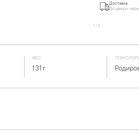
Доставка
До двери, чере
1
/
2
ВЕС
ТЕХНОЛОГ
1.31 г
Родиро