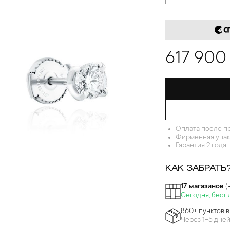
617 900
Оплата после п
Фирменная упак
Гарантия 2 года
КАК ЗАБРАТЬ
17 магазинов
(
Сегодня, бесп
860+ пунктов 
Через 1-5 дне