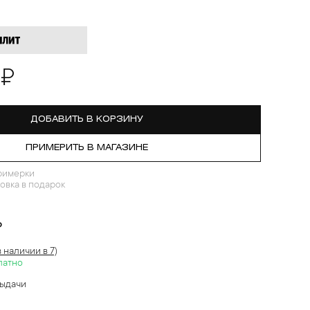
 ₽
ДОБАВИТЬ В КОРЗИНУ
ПРИМЕРИТЬ В МАГАЗИНЕ
римерки
овка в подарок
?
в наличии в 7)
латно
выдачи
й