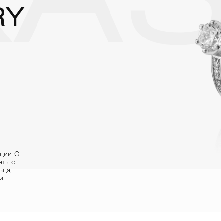
АЗ
RY
ции. О
нты с
ьца,
и