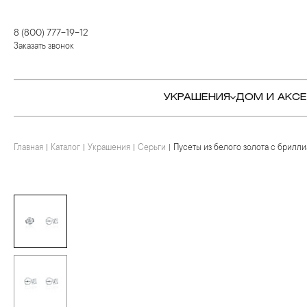
8 (800) 777-19-12
Заказать звонок
УКРАШЕНИЯ
ДОМ И АКС
Главная
Каталог
Украшения
Серьги
Пусеты из белого золота с брилл
КОЛЬЦА
СТОЛОВЫЕ ПРИБОРЫ
КОЛЬЦА
СЕРЬГИ
СЕРВИРОВКА СТОЛА
СЕРЬГИ
ПОДВЕСКИ И КРЕСТЫ
ДЛЯ ЧАЯ
БРАСЛЕТЫ
БРОШИ
ДЛЯ КОФЕ
КОЛЬЕ И ПОДВЕСКИ
КОЛЬЕ
БАР
БРОШИ
ЦЕПИ
ДЕТЯМ
КАМНЕРЕЗНОЕ
ИСКУССТВО