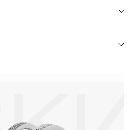
ов рекомендуется снимать во время занятий спортом, при
метических средств. Современные косметические средства
йствия серы покрываются коричневыми пятнами.Кроме того,
си жира и пыли часто разбалтываются и ломаются замки на
или оставить на нем царапины. Изделия с бриллиантами
 изделия. Также высокую влажность плохо переносят жемчуг,
ой или замшевой салфеткой.