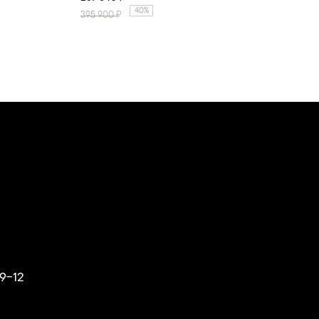
40%
395 900
₽
9-12