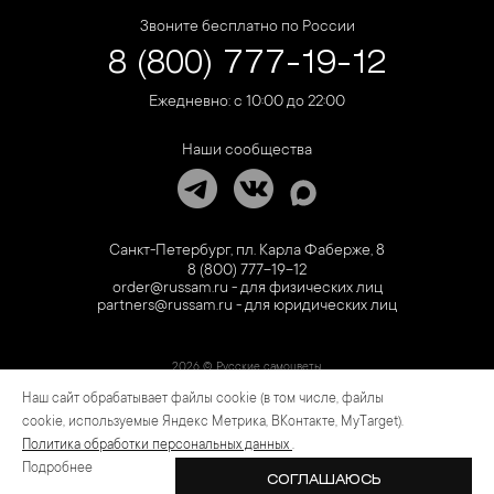
Звоните бесплатно по России
8 (800) 777-19-12
Ежедневно: с 10:00 до 22:00
Наши сообщества
Санкт-Петербург, пл. Карла Фаберже, 8
8 (800) 777-19-12
order@russam.ru - для физических лиц
partners@russam.ru - для юридических лиц
2026 © Русские самоцветы
Наш сайт обрабатывает файлы cookie (в том числе, файлы
Предложение не является публичной офертой. Цены на сайте и в розничной сети
могут отличаться. Информация на сайте о товаре носит рекламный характер и
cookie, используемые Яндекс Метрика, ВКонтакте, MyTarget).
расценивается как приглашение делать оферты на основании п.1 ст. 437
Политика обработки персональных данных
.
Гражданского кодекса РФ.
Подробнее
СОГЛАШАЮСЬ