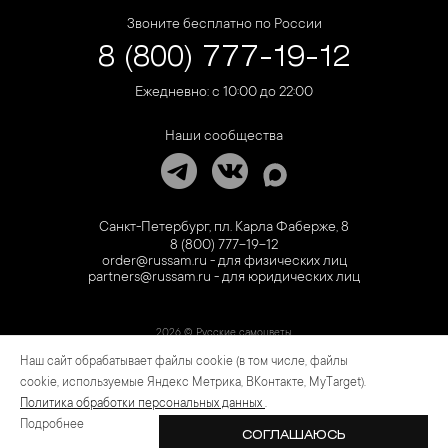
Звоните бесплатно по России
8 (800) 777-19-12
Ежедневно: с 10:00 до 22:00
Наши сообщества
Санкт-Петербург, пл. Карла Фаберже, 8
8 (800) 777-19-12
order@russam.ru - для физических лиц
partners@russam.ru - для юридических лиц
2026 © Русские самоцветы
Наш сайт обрабатывает файлы cookie (в том числе, файлы
Предложение не является публичной офертой. Цены на сайте и в розничной сети
могут отличаться. Информация на сайте о товаре носит рекламный характер и
cookie, используемые Яндекс Метрика, ВКонтакте, MyTarget).
расценивается как приглашение делать оферты на основании п.1 ст. 437
Политика обработки персональных данных
.
Гражданского кодекса РФ.
Подробнее
СОГЛАШАЮСЬ