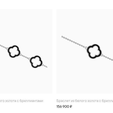
лого золота с бриллиантами
Браслет из белого золота с брил
156 900 ₽