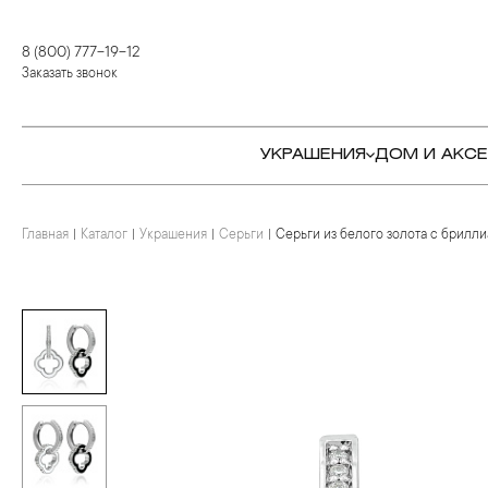
8 (800) 777-19-12
Заказать звонок
УКРАШЕНИЯ
ДОМ И АКС
Главная
Каталог
Украшения
Серьги
Серьги из белого золота с брилл
КОЛЬЦА
СТОЛОВЫЕ ПРИБОРЫ
КОЛЬЦА
СЕРЬГИ
СЕРВИРОВКА СТОЛА
СЕРЬГИ
ПОДВЕСКИ И КРЕСТЫ
ДЛЯ ЧАЯ
БРАСЛЕТЫ
БРОШИ
ДЛЯ КОФЕ
КОЛЬЕ И ПОДВЕСКИ
КОЛЬЕ
БАР
БРОШИ
ЦЕПИ
ДЕТЯМ
КАМНЕРЕЗНОЕ
ИСКУССТВО