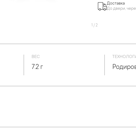
Доставка
До двери, чере
1
/
2
ВЕС
ТЕХНОЛОГ
7.2 г
Родиров