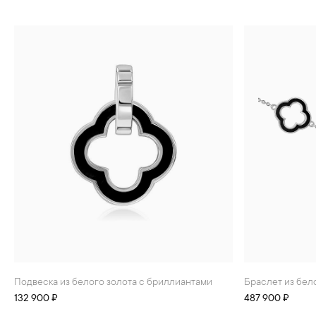
Подвеска из белого золота с бриллиантами
Браслет из бе
132 900 ₽
487 900 ₽