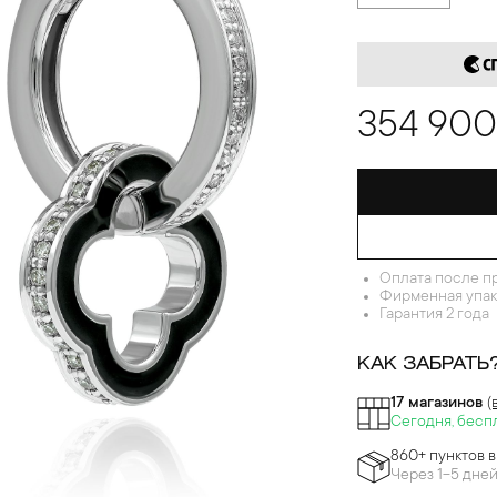
354 900
Оплата после п
Фирменная упак
Гарантия 2 года
КАК ЗАБРАТЬ
17 магазинов
(
Сегодня, бесп
860+ пунктов 
Через 1-5 дне