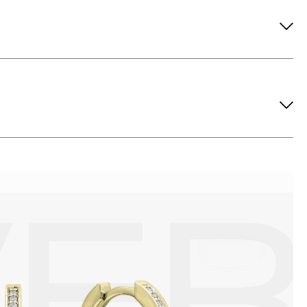
ов рекомендуется снимать во время занятий спортом, при
метических средств. Современные косметические средства
йствия серы покрываются коричневыми пятнами.Кроме того,
си жира и пыли часто разбалтываются и ломаются замки на
или оставить на нем царапины. Изделия с бриллиантами
 изделия. Также высокую влажность плохо переносят жемчуг,
ой или замшевой салфеткой.