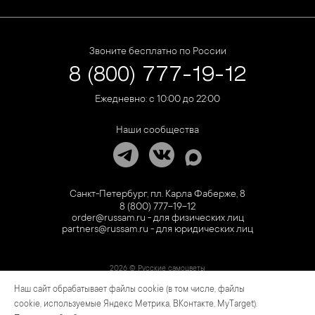
Звоните бесплатно по России
8 (800) 777-19-12
Ежедневно: с 10:00 до 22:00
Наши сообщества
Санкт-Петербург, пл. Карла Фаберже, 8
8 (800) 777-19-12
order@russam.ru - для физических лиц
partners@russam.ru - для юридических лиц
2026 © Русские самоцветы
Наш сайт обрабатывает файлы cookie (в том числе, файлы
Предложение не является публичной офертой. Цены на сайте и в розничной сети
могут отличаться. Информация на сайте о товаре носит рекламный характер и
cookie, используемые Яндекс Метрика, ВКонтакте, MyTarget).
расценивается как приглашение делать оферты на основании п.1 ст. 437