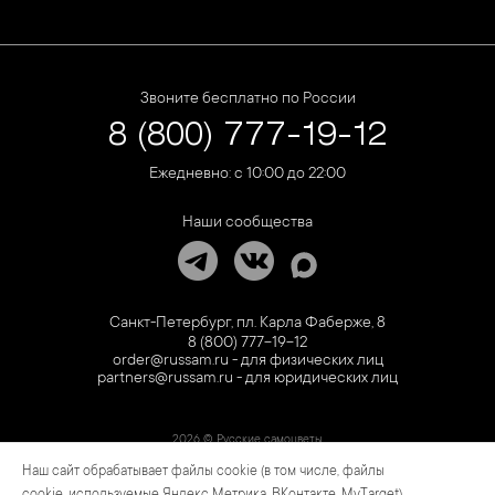
Звоните бесплатно по России
8 (800) 777-19-12
Ежедневно: с 10:00 до 22:00
Наши сообщества
Санкт-Петербург, пл. Карла Фаберже, 8
8 (800) 777-19-12
order@russam.ru - для физических лиц
partners@russam.ru - для юридических лиц
2026 © Русские самоцветы
Наш сайт обрабатывает файлы cookie (в том числе, файлы
Предложение не является публичной офертой. Цены на сайте и в розничной сети
могут отличаться. Информация на сайте о товаре носит рекламный характер и