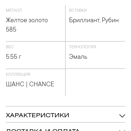
МЕТАЛЛ
ВСТАВКИ
Желтое золото
Бриллиант, Рубин
585
ВЕС
ТЕХНОЛОГИЯ
5.55 г
Эмаль
КОЛЛЕКЦИЯ
ШАНС | CHANCE
ХАРАКТЕРИСТИКИ
Рубин - Количество: 2, Форма: «Октагон»,
Вставка:
Вес: 2.620 ct.