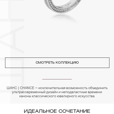
3. Ни в коем случае не храните украшения в ванной комнате.
Особенно беречь от воздействия влаги, необходимо
позолоченные изделия. Также высокую влажность плохо
переносят жемчуг, бирюза, малахит и янтарь.
4. Специалисты обычно рекомендуют чистить украшения не
реже одного раза в месяц, а также регулярно протирать их
фланелевой или замшевой салфеткой.
СМОТРЕТЬ КОЛЛЕКЦИЮ
ШАНС | CHANCE — исключительная возможность объединить
ультрасовременный дизайн и неподвластные времени
каноны классического ювелирного искусства.
ИДЕАЛЬНОЕ СОЧЕТАНИЕ