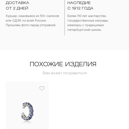
ДОСТАВКА
НАСЛЕДИЕ
4. Специалисты обычно рекомендуют чистить украшения не
ОТ 2 ДНЕЙ
реже одного раза в месяц, а также регулярно протирать их
С 1912 ГОДА
фланелевой или замшевой салфеткой.
Курьер, самовывоз из 50+ салонов
Более 110 лет мастерства,
или СДЭК по всей России.
государственные награды,
Пришлём фото перед отправкой.
ювелиры с традициями
петербургской школы.
ПОХОЖИЕ ИЗДЕЛИЯ
Вам может понравиться