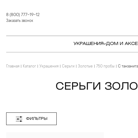
8 (800) 777-19-12
Заказать звонок
УКРАШЕНИЯ
ДОМ И АКС
Главная
Каталог
Украшения
Серьги
Золотые
750 пробы
С танзанит
КОЛЬЦА
СТОЛОВЫЕ ПРИБОРЫ
КОЛЬЦА
СЕРЬГИ
СЕРВИРОВКА СТОЛА
СЕРЬГИ
СЕРЬГИ ЗОЛО
ПОДВЕСКИ И КРЕСТЫ
ДЛЯ ЧАЯ
БРАСЛЕТЫ
БРОШИ
ДЛЯ КОФЕ
КОЛЬЕ И ПОДВЕСКИ
КОЛЬЕ
БАР
БРОШИ
ФИЛЬТРЫ
ЦЕПИ
ДЕТЯМ
КАМНЕРЕЗНОЕ
ИСКУССТВО