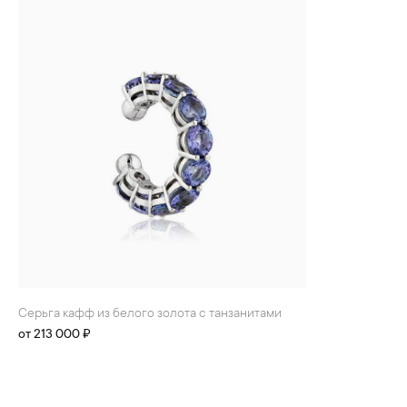
БРАСЛЕТЫ
ИНТЕРЬЕР
ДЕТЯМ
АКСЕССУАРЫ И
СУВЕНИРЫ
МУЖЧИНАМ
ХРУСТАЛЬ И ФАРФОР
Серьга кафф из белого золота с танзанитами
от 213 000 ₽