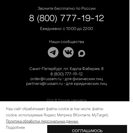
Звоните бесплатно по России
8 (800) 777-19-12
Ежедневно: с 10:00 до 22:00
Наши сообщества
Санкт-Петербург, пл. Карла Фаберже, 8
8 (800) 777-19-12
order@russam.ru - для физических лиц
partners@russam.ru - для юридических лиц
2026 © Русские самоцветы
Наш сайт обрабатывает файлы cookie (в том числе, файлы
Предложение не является публичной офертой. Цены на сайте и в розничной сети
могут отличаться. Информация на сайте о товаре носит рекламный характер и
cookie, используемые Яндекс Метрика, ВКонтакте, MyTarget).
расценивается как приглашение делать оферты на основании п.1 ст. 437
Политика обработки персональных данных
.
Гражданского кодекса РФ.
Подробнее
СОГЛАШАЮСЬ