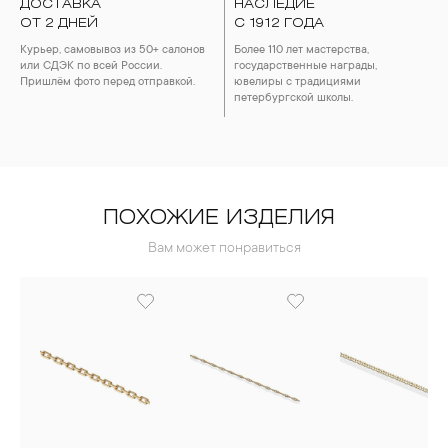
ДОСТАВКА
НАСЛЕДИЕ
4. Специалисты обычно рекомендуют чистить украшения не
ОТ 2 ДНЕЙ
реже одного раза в месяц, а также регулярно протирать их
С 1912 ГОДА
фланелевой или замшевой салфеткой.
Курьер, самовывоз из 50+ салонов
Более 110 лет мастерства,
или СДЭК по всей России.
государственные награды,
Пришлём фото перед отправкой.
ювелиры с традициями
петербургской школы.
ПОХОЖИЕ ИЗДЕЛИЯ
Вам может понравиться