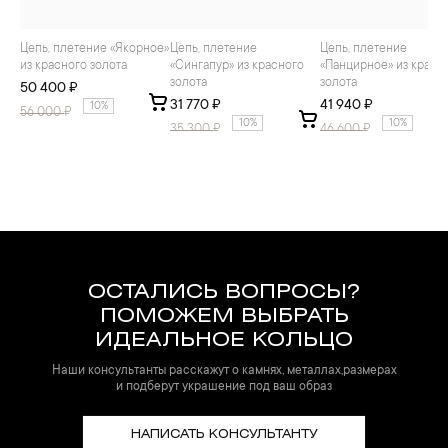
Цепь, плетение «Якорное»
Цепь, плетение
Цепь, плетение
из красного золота
«Сингапур» из красного
«Панцирное» из красн
золота
золота
50 400 ₽
31 770 ₽
41 940 ₽
10%
56 000
₽
10%
10%
35 300
₽
46 600
₽
ОСТАЛИСЬ ВОПРОСЫ?
ПОМОЖЕМ ВЫБРАТЬ
ИДЕАЛЬНОЕ КОЛЬЦО
Наши консультанты расскажут о камнях, металлах,размерах
и подберут украшение под ваш образ
НАПИСАТЬ КОНСУЛЬТАНТУ