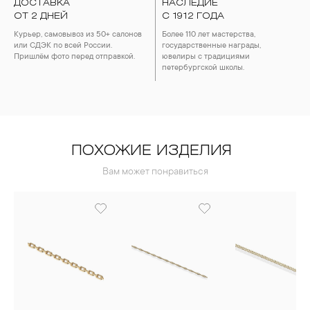
ДОСТАВКА
НАСЛЕДИЕ
4. Специалисты обычно рекомендуют чистить украшения не
ОТ 2 ДНЕЙ
реже одного раза в месяц, а также регулярно протирать их
С 1912 ГОДА
фланелевой или замшевой салфеткой.
Курьер, самовывоз из 50+ салонов
Более 110 лет мастерства,
или СДЭК по всей России.
государственные награды,
Пришлём фото перед отправкой.
ювелиры с традициями
петербургской школы.
ПОХОЖИЕ ИЗДЕЛИЯ
Вам может понравиться