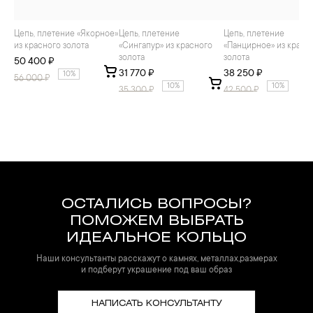
Цепь, плетение «Якорное»
Цепь, плетение
Цепь, плетение
из красного золота
«Сингапур» из красного
«Панцирное» из красн
золота
золота
50 400 ₽
31 770 ₽
38 250 ₽
10%
56 000
₽
10%
10%
35 300
₽
42 500
₽
ОСТАЛИСЬ ВОПРОСЫ?
ПОМОЖЕМ ВЫБРАТЬ
ИДЕАЛЬНОЕ КОЛЬЦО
Наши консультанты расскажут о камнях, металлах,размерах
и подберут украшение под ваш образ
НАПИСАТЬ КОНСУЛЬТАНТУ