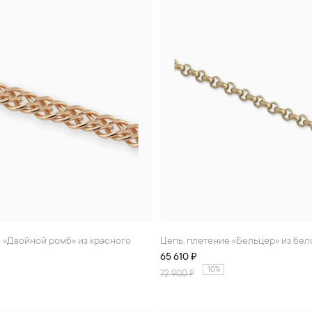
Цепь, плетение «Бельцер» из бел
65 610 ₽
10%
72 900
₽