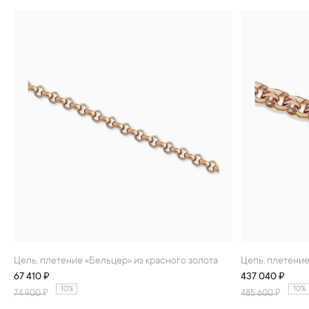
Цепь, плетение «Бельцер» из красного золота
Цепь, плетени
67 410 ₽
437 040 ₽
10%
10%
74 900
₽
485 600
₽