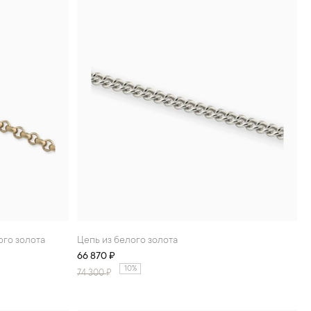
ого золота
Цепь из белого золота
66 870 ₽
10%
74 300
₽