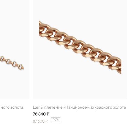
сного золота
Цепь, плетение «Панцирное» из красного золота
78 840 ₽
10%
87 600
₽