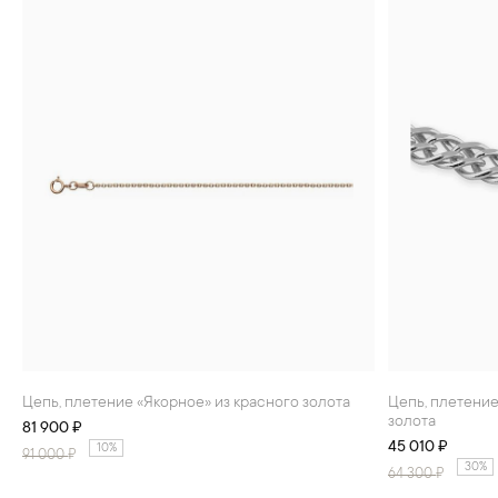
Цепь, плетение «Якорное» из красного золота
Цепь, плетение «Двойной ромб» из белого
золота
81 900 ₽
45 010 ₽
10%
91 000
₽
30%
64 300
₽