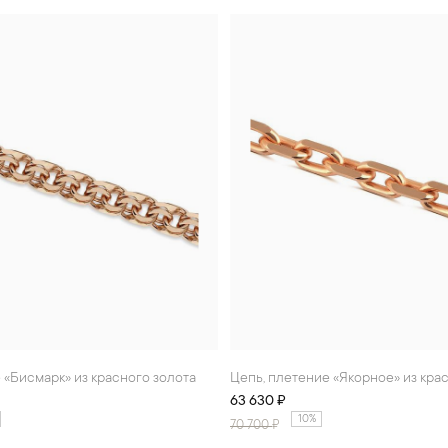
е «Бисмарк» из красного золота
Цепь, плетение «Якорное» из кра
63 630 ₽
10%
70 700
₽