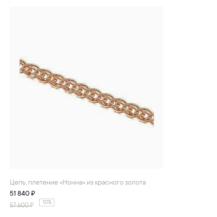
Цепь, плетение «Нонна» из красного золота
51 840 ₽
10%
57 600
₽