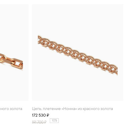
сного золота
Цепь, плетение «Нонна» из красного золота
172 530 ₽
10%
191 700
₽