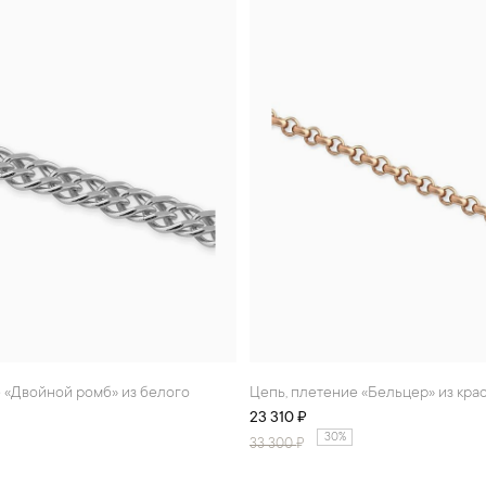
Цепь, плетение «Бельцер» из кра
23 310 ₽
30%
33 300
₽