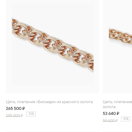
БРАСЛЕТЫ
ИНТЕРЬЕР
ДЕТЯМ
АКСЕССУАРЫ И
СУВЕНИРЫ
МУЖЧИНАМ
ХРУСТАЛЬ И ФАРФОР
Цепь, плетение «Бисмарк» из красного золота
Цепь, плетение «Двойной ромб» из красного
золота
265 500 ₽
53 640 ₽
10%
295 000
₽
10%
59 600
₽