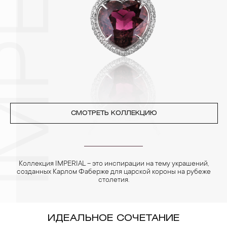
позолоченные изделия. Также высокую влажность плохо
переносят жемчуг, бирюза, малахит и янтарь.
4. Специалисты обычно рекомендуют чистить украшения не
реже одного раза в месяц, а также регулярно протирать их
фланелевой или замшевой салфеткой.
СМОТРЕТЬ КОЛЛЕКЦИЮ
Коллекция IMPERIAL – это инспирации на тему украшений,
созданных Карлом Фаберже для царской короны на рубеже
столетия.
ИДЕАЛЬНОЕ СОЧЕТАНИЕ