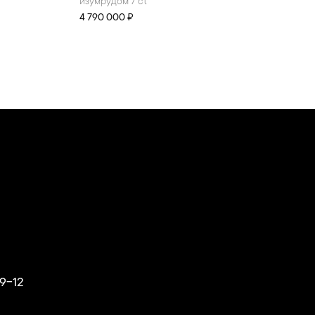
изумрудом 7 ct
4 790 000 ₽
9-12