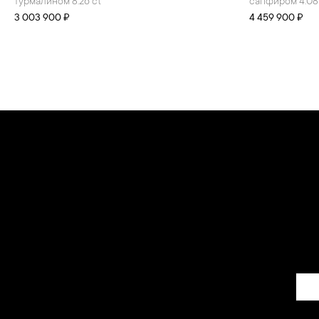
турмалином 8.26 ct
сапфиром 4.08
3 003 900 ₽
4 459 900 ₽