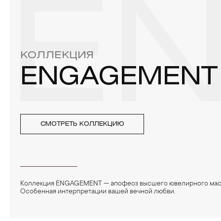
E
3. Ни в коем случае не храните украшения в ванной комнат
бирюза, малахит и янтарь.
4. Специалисты обычно рекомендуют чистить украшения не 
КОЛЛЕКЦИЯ
ENGAGEMENT
СМОТРЕТЬ КОЛЛЕКЦИЮ
Коллекция ENGAGEMENT — апофеоз высшего ювелирного мас
Особенная интерпретации вашей вечной любви.