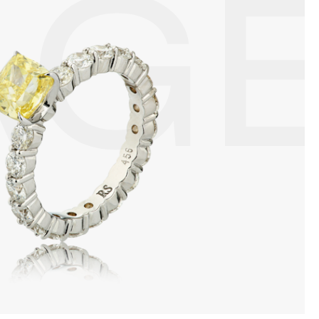
AG
 изделия. Также высокую влажность плохо переносят жемчуг,
ой или замшевой салфеткой.