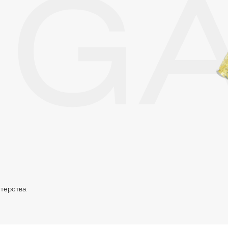
NG
е. Особенно беречь от воздействия влаги, необходимо позолоченные
реже одного раза в месяц, а также регулярно протирать их фланелев
терства.