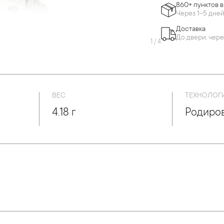
860+ пунктов 
Через 1-5 дне
Доставка
До двери, чере
1
/
4
ВЕС
ТЕХНОЛОГ
4.18 г
Родиро