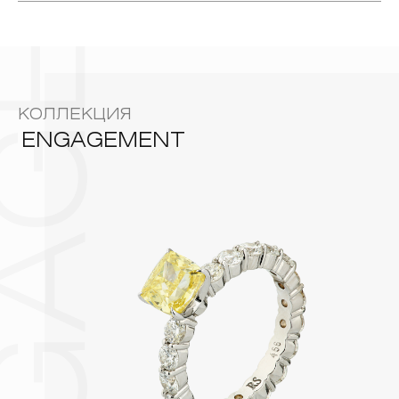
NGAGEMENT
1. Важно помнить, что ювелирные изделия неизбежно
Родирование
Технология:
вступают в реакцию с внешней средой. Изделия из
драгоценных металлов рекомендуется снимать во время
ENGAGEMENT
Коллекция:
занятий спортом, при выполнении домашних работ с
использованием моющих средств, содержащих хлор и
активный кислород и при нанесении косметических
средств. Современные косметические средства содержат в
КОЛЛЕКЦИЯ
своем составе серу. Она окисляет серебро и вызывает
появление темного налета, а золотые украшения от
ENGAGEMENT
воздействия серы покрываются коричневыми
пятнами.Кроме того, жирные кремы прочно оседают на
поверхности металлов, забиваются в микроцарапины и
притягивают к себе пыль. Из-за смеси жира и пыли часто
разбалтываются и ломаются замки на ювелирных изделиях.
2. Храните ювелирные украшения в футлярах или
специальных мешочках. Так будет меньше шансов
повредить украшение или оставить на нем царапины.
Изделия с бриллиантами необходимо хранить отдельно от
других камней.
3. Ни в коем случае не храните украшения в ванной комнате.
Особенно беречь от воздействия влаги, необходимо
позолоченные изделия. Также высокую влажность плохо
переносят жемчуг, бирюза, малахит и янтарь.