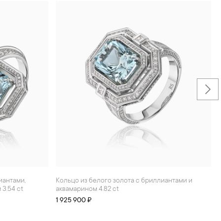
Кольцо из белого золота с бриллиантами и
Кольцо из белого золота с
 3.54 ct
аквамарином 4.82 ct
1 925 900 ₽