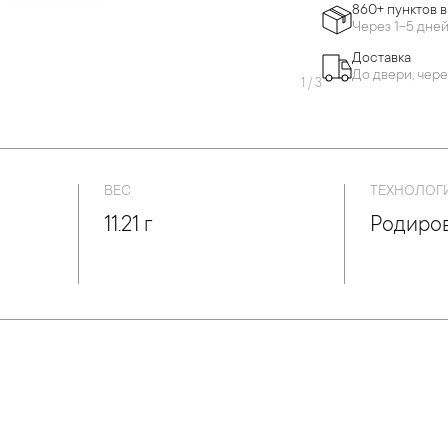
860+ пунктов 
Через 1-5 дне
Доставка
До двери, чере
1
/
3
ВЕС
ТЕХНОЛОГ
11.21 г
Родиро