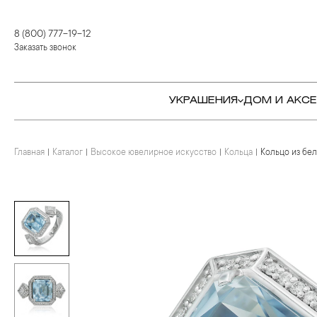
8 (800) 777-19-12
Заказать звонок
УКРАШЕНИЯ
ДОМ И АКС
Главная
Каталог
Высокое ювелирное искусство
Кольца
Кольцо из бел
КОЛЬЦА
СТОЛОВЫЕ ПРИБОРЫ
КОЛЬЦА
СЕРЬГИ
СЕРВИРОВКА СТОЛА
СЕРЬГИ
ПОДВЕСКИ И КРЕСТЫ
ДЛЯ ЧАЯ
БРАСЛЕТЫ
БРОШИ
ДЛЯ КОФЕ
КОЛЬЕ И ПОДВЕСКИ
КОЛЬЕ
БАР
БРОШИ
ЦЕПИ
ДЕТЯМ
КАМНЕРЕЗНОЕ
ИСКУССТВО