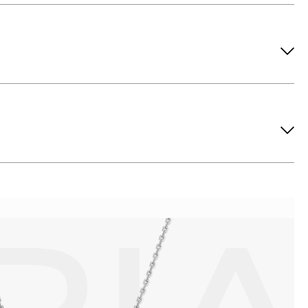
ов рекомендуется снимать во время занятий спортом, при
метических средств. Современные косметические средства
йствия серы покрываются коричневыми пятнами.Кроме того,
си жира и пыли часто разбалтываются и ломаются замки на
или оставить на нем царапины. Изделия с бриллиантами
 изделия. Также высокую влажность плохо переносят жемчуг,
ой или замшевой салфеткой.