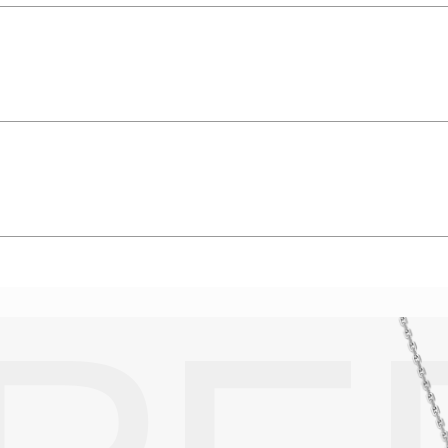
гон»,
Вес: 6.100 ct.
подробнее
упают в реакцию с внешней средой. Изделия из драгоценных металл
дств, содержащих хлор и активный кислород и при нанесении кос
вызывает появление темного налета, а золотые украшения от возде
абиваются в микроцарапины и притягивают к себе пыль. Из-за сме
альных мешочках. Так будет меньше шансов повредить украшение 
е. Особенно беречь от воздействия влаги, необходимо позолоченные
реже одного раза в месяц, а также регулярно протирать их фланелев