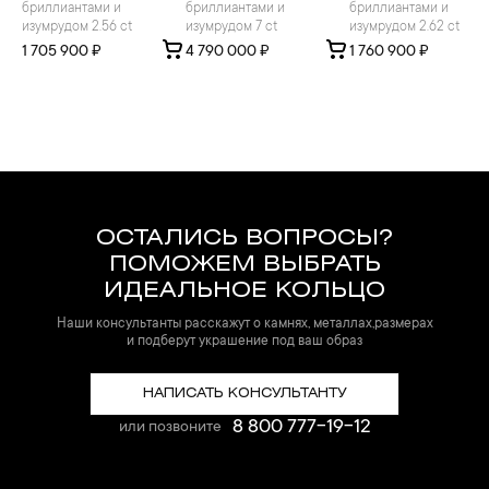
бриллиантами и
бриллиантами и
бриллиантами и
изумрудом 2.56 ct
изумрудом 7 ct
изумрудом 2.62 ct
1 705 900 ₽
4 790 000 ₽
1 760 900 ₽
ОСТАЛИСЬ ВОПРОСЫ?
ПОМОЖЕМ ВЫБРАТЬ
ИДЕАЛЬНОЕ КОЛЬЦО
Наши консультанты расскажут о камнях, металлах,размерах
и подберут украшение под ваш образ
НАПИСАТЬ КОНСУЛЬТАНТУ
8 800 777-19-12
или позвоните