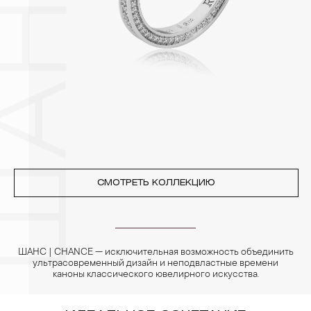
3. Ни в коем случае не храните украшения в ванной комнате.
Особенно беречь от воздействия влаги, необходимо
позолоченные изделия. Также высокую влажность плохо
переносят жемчуг, бирюза, малахит и янтарь.
4. Специалисты обычно рекомендуют чистить украшения не
реже одного раза в месяц, а также регулярно протирать их
фланелевой или замшевой салфеткой.
СМОТРЕТЬ КОЛЛЕКЦИЮ
ШАНС | CHANCE — исключительная возможность объединить
ультрасовременный дизайн и неподвластные времени
каноны классического ювелирного искусства.