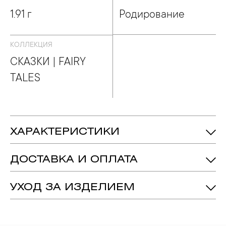
АЗКИ | FAIRY TALES
1.91 г
Родирование
КОЛЛЕКЦИЯ
СКАЗКИ | FAIRY
TALES
ХАРАКТЕРИСТИКИ
1.91 гр.
Вес:
ДОСТАВКА И ОПЛАТА
Бриллиант - Количество: 2,
Вес: 2ct.
Вставка:
подробнее
УХОД ЗА ИЗДЕЛИЕМ
15 мм
Длина:
1. Важно помнить, что ювелирные изделия неизбежно
7 мм
Ширина:
вступают в реакцию с внешней средой. Изделия из
драгоценных металлов рекомендуется снимать во время