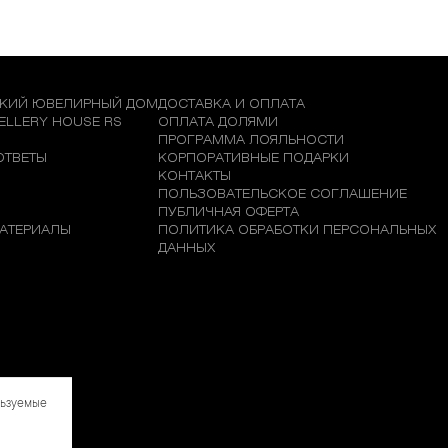
КИЙ ЮВЕЛИРНЫЙ ДОМ
ДОСТАВКА И ОПЛАТА
WELLERY HOUSE RS
ОПЛАТА ДОЛЯМИ
М
ПРОГРАММА ЛОЯЛЬНОСТИ
ОТВЕТЫ
КОРПОРАТИВНЫЕ ПОДАРКИ
КОНТАКТЫ
ПОЛЬЗОВАТЕЛЬСКОЕ СОГЛАШЕНИЕ
ПУБЛИЧНАЯ ОФЕРТА
АТЕРИАЛЫ
ПОЛИТИКА ОБРАБОТКИ ПЕРСОНАЛЬНЫХ
ДАННЫХ
льзуемые