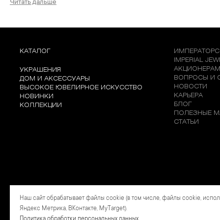
Читать дальше
КАТАЛОГ
ИМПЕРАТОРС
IMPERIAL JE
АКЦИОНЕРА
УКРАШЕНИЯ
ВОПРОСЫ И 
ДОМ И АКСЕССУАРЫ
НОВОСТИ
ВЫСОКОЕ ЮВЕЛИРНОЕ ИСКУССТВО
КАРЬЕРА
НОВИНКИ
БЛОГ
КОЛЛЕКЦИИ
ПОЛЕЗНЫЕ М
СТАТЬИ
Наш сайт обрабатывает файлы cookie (в том числе, файлы cookie, испо
Яндекс Метрика, ВКонтакте, MyTarget).
Политика обработки персональных данных
.