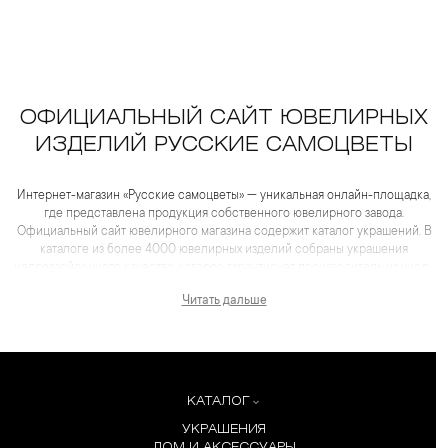
ОФИЦИАЛЬНЫЙ САЙТ ЮВЕЛИРНЫХ
ИЗДЕЛИЙ РУССКИЕ САМОЦВЕТЫ
Интернет-магазин «Русские самоцветы» — уникальная онлайн-площадка,
где представлена продукция собственного ювелирного завода.
Официальный сайт ювелирного магазина содержит каталог украшений. В
каталоге из более 4000 ювелирных изделий собраны украшения
непревзойденного качества, которое гарантирует производитель из числа
лидеров отрасли. Для каждого товара представлены не только
Читать дальше
качественные фотографии и видеоматериалы, но и
максимум полезной информации, которая помогает сделать выбор еще
более комфортным, чем в салоне.
КАТАЛОГ
УКРАШЕНИЯ
ДОМ И АКСЕССУАРЫ