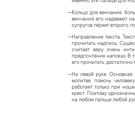
именно эти пальцы для но
Кольцо для венчания. Кол
венчания его надевают на
супругов теряет второго, 
Направление текста. Текст
прочитать надпись. Сущест
считает веру очень инт
предпочтения напоказ. В т
его прочитать, достаточно б
На левой руке. Основная
молитве, помочь человек
работает только при ноше
крест. Поэтому однозначн
на любом пальце любой рук