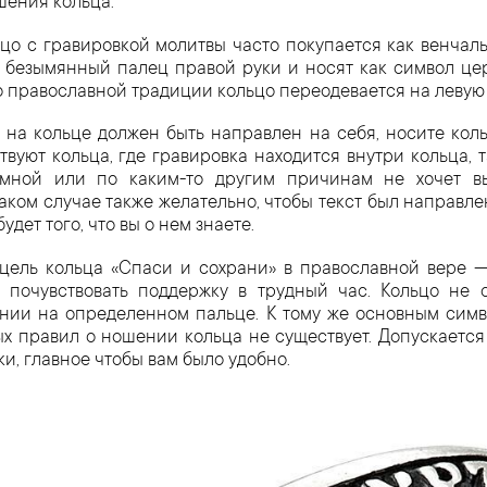
шения кольца.
ьцо с гравировкой молитвы часто покупается как венчал
 безымянный палец правой руки и носят как символ цер
по православной традиции кольцо переодевается на левую 
 на кольце должен быть направлен на себя, носите коль
вуют кольца, где гравировка находится внутри кольца, т
имной или по каким-то другим причинам не хочет вы
аком случае также желательно, чтобы текст был направлен
удет того, что вы о нем знаете.
 цель кольца «Спаси и сохрани» в православной вере 
у почувствовать поддержку в трудный час. Кольцо не 
нии на определенном пальце. К тому же основным симв
ых правил о ношении кольца не существует. Допускается
и, главное чтобы вам было удобно.