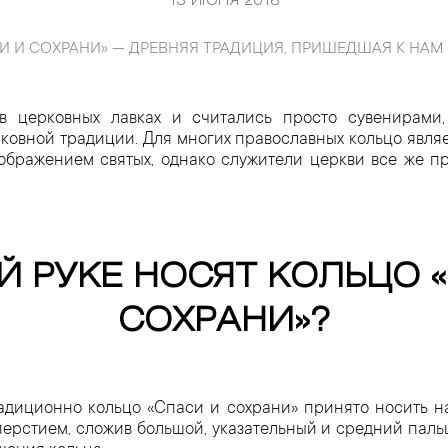
13 ИЮНЯ 2018
 И СОХРАНИ» — ДРЕВНЯЯ ТРАДИЦИЯ, ПРИШЕДШАЯ К НАМ 
в церковных лавках и считались просто сувенирами
овной традиции. Для многих православных кольцо являе
зображением святых, однако служители церкви все же п
Й РУКЕ НОСЯТ КОЛЬЦО 
СОХРАНИ»?
адиционно кольцо «Спаси и сохрани» принято носить н
перстием, сложив большой, указательный и средний паль