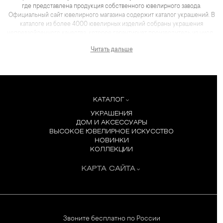
где представлена продукция собственного ювелирного завода.
Официальный сайт ювелирного магазина содержит каталог украшений. В
каталоге из более 4000 ювелирных изделий собраны украшения
непревзойденного качества, которое гарантирует производитель из числа
лидеров отрасли. Для каждого товара представлены не только
Читать дальше
качественные фотографии и видеоматериалы, но и
максимум полезной информации, которая помогает сделать выбор еще
более комфортным, чем в салоне.
КАТАЛОГ
УКРАШЕНИЯ
ДОМ И АКСЕССУАРЫ
ВЫСОКОЕ ЮВЕЛИРНОЕ ИСКУССТВО
НОВИНКИ
КОЛЛЕКЦИИ
КАРТА САЙТА
Звоните бесплатно по России