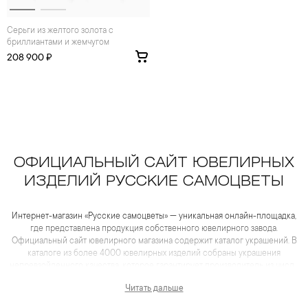
Серьги из желтого золота с
бриллиантами и жемчугом
208 900 ₽
ОФИЦИАЛЬНЫЙ САЙТ ЮВЕЛИРНЫХ
ИЗДЕЛИЙ РУССКИЕ САМОЦВЕТЫ
Интернет-магазин «Русские самоцветы» — уникальная онлайн-площадка,
где представлена продукция собственного ювелирного завода.
Официальный сайт ювелирного магазина содержит каталог украшений. В
каталоге из более 4000 ювелирных изделий собраны украшения
непревзойденного качества, которое гарантирует производитель из числа
лидеров отрасли. Для каждого товара представлены не только
Читать дальше
качественные фотографии и видеоматериалы, но и
максимум полезной информации, которая помогает сделать выбор еще