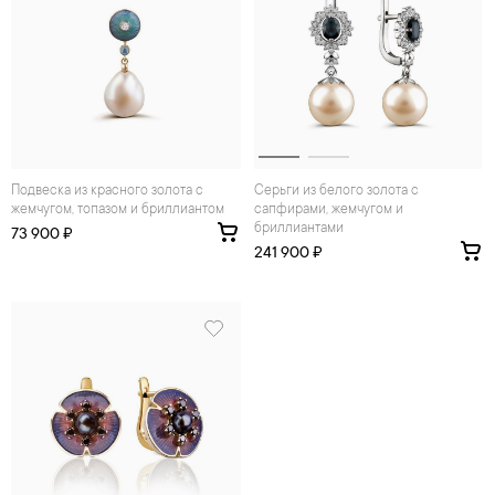
Подвеска из красного золота с
Серьги из белого золота с
жемчугом, топазом и бриллиантом
сапфирами, жемчугом и
бриллиантами
73 900 ₽
241 900 ₽