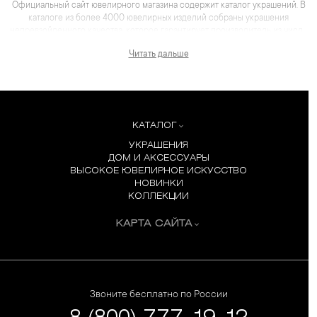
Официальный сайт ювелирного магазина содержит каталог украшений. В
каталоге из более 4000 ювелирных изделий собраны украшения
непревзойденного качества, которое гарантирует производитель из числа
лидеров отрасли. Для каждого товара представлены не только
Читать дальше
качественные фотографии и видеоматериалы, но и
максимум полезной информации, которая помогает сделать выбор еще
более комфортным, чем в салоне.
КАТАЛОГ
УКРАШЕНИЯ
ДОМ И АКСЕССУАРЫ
ВЫСОКОЕ ЮВЕЛИРНОЕ ИСКУССТВО
НОВИНКИ
КОЛЛЕКЦИИ
КАРТА САЙТА
Звоните бесплатно по России