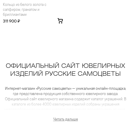
Кольцо из белого золота с
сапфиром, гранатом и
бриллиантами
311 900 ₽
ОФИЦИАЛЬНЫЙ САЙТ ЮВЕЛИРНЫХ
ИЗДЕЛИЙ РУССКИЕ САМОЦВЕТЫ
Интернет-магазин «Русские самоцветы» — уникальная онлайн-площадка,
где представлена продукция собственного ювелирного завода.
Официальный сайт ювелирного магазина содержит каталог украшений. В
каталоге из более 4000 ювелирных изделий собраны украшения
непревзойденного качества, которое гарантирует производитель из числа
лидеров отрасли. Для каждого товара представлены не только
Читать дальше
качественные фотографии и видеоматериалы, но и
максимум полезной информации, которая помогает сделать выбор еще
более комфортным, чем в салоне.