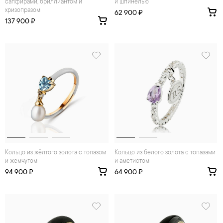
сапфирами, бриллиантом и
и шпинелью
хризопразом
62 900 ₽
137 900 ₽
Кольцо из жёлтого золота с топазом
Кольцо из белого золота с топазами
и жемчугом
и аметистом
94 900 ₽
64 900 ₽