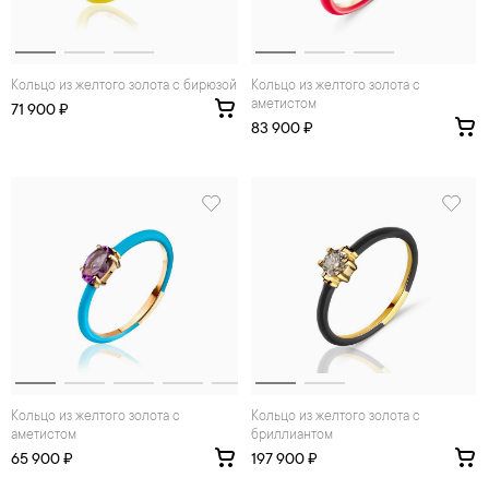
Кольцо из желтого золота с бирюзой
Кольцо из желтого золота с
аметистом
71 900 ₽
83 900 ₽
Кольцо из желтого золота с
Кольцо из желтого золота с
аметистом
бриллиантом
65 900 ₽
197 900 ₽