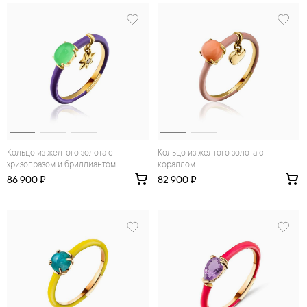
Кольцо из желтого золота с
Кольцо из желтого золота с
хризопразом и бриллиантом
кораллом
86 900 ₽
82 900 ₽