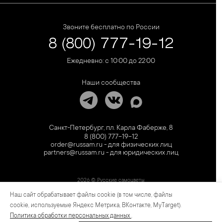
Звоните бесплатно по России
8 (800) 777-19-12
Ежедневно: с 10:00 до 22:00
Наши сообщества
Санкт-Петербург, пл. Карла Фаберже, 8
8 (800) 777-19-12
order@russam.ru - для физических лиц
partners@russam.ru - для юридических лиц
2026 © Русские самоцветы
Наш сайт обрабатывает файлы cookie (в том числе, файлы
Предложение не является публичной офертой. Цены на сайте и в розничной сети
могут отличаться. Информация на сайте о товаре носит рекламный характер и
cookie, используемые Яндекс Метрика, ВКонтакте, MyTarget).
расценивается как приглашение делать оферты на основании п.1 ст. 437
Политика обработки персональных данных
.
Гражданского кодекса РФ.