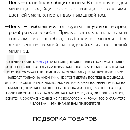
Цель — стать более общительным.
В этом случае для
мизинца подойдут золотые кольца с камнями,
цветной эмалью, нестандартным дизайном.
Цель — избавиться от суеты, «пустых» встреч,
разобраться в себе.
Присмотритесь к печаткам и
кольцам из серебра, выбирайте модели без
драгоценных камней и надевайте их на левый
мизинец.
КОНЕЧНО, НОСИТЬ
КОЛЬЦО
НА МИЗИНЦЕ ПРАВОЙ ИЛИ ЛЕВОЙ РУКИ ЧЕЛОВЕК
МОЖЕТ ПО БОЛЕЕ БАНАЛЬНЫМ ПРИЧИНАМ — НАПРИМЕР, ЕМУ НРАВИТСЯ, КАК
СМОТРИТСЯ УКРАШЕНИЕ ИМЕННО НА ЭТОМ ПАЛЬЦЕ ИЛИ ПРОСТО КОЛЕЧКО
НАЛЕЗАЕТ ТОЛЬКО НА МИЗИНЧИК. НЕ СТОИТ ДЕЛАТЬ ПОСПЕШНЫЕ ВЫВОДЫ,
ЛУЧШЕ ПРИСМОТРИТЕСЬ, НАСКОЛЬКО ЧАСТО ЧЕЛОВЕК НАДЕВАЕТ ПЕЧАТКИ НА
МИЗИНЕЦ, ПОКУПАЕТ ЛИ ОН НОВЫЕ КОЛЬЦА ИМЕННО ДЛЯ ЭТОГО ПАЛЬЦА,
НОСИТ ЛИ УКРАШЕНИЯ НА ДРУГИХ ПАЛЬЦАХ. ЕСЛИ ДОГАДКИ ПОДТВЕРДЯТСЯ,
БЕРИТЕ НА ВООРУЖЕНИЕ МНЕНИЕ ПСИХОЛОГОВ И ХИРОМАНТОВ О ХАРАКТЕРЕ
ЧЕЛОВЕКА — ЭТИ ЗНАНИЯ ВАМ ПРИГОДЯТСЯ!
ПОДБОРКА ТОВАРОВ