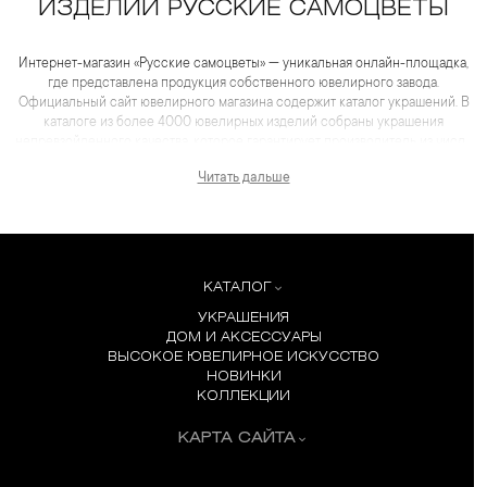
ИЗДЕЛИЙ РУССКИЕ САМОЦВЕТЫ
Интернет-магазин «Русские самоцветы» — уникальная онлайн-площадка,
где представлена продукция собственного ювелирного завода.
Официальный сайт ювелирного магазина содержит каталог украшений. В
каталоге из более 4000 ювелирных изделий собраны украшения
непревзойденного качества, которое гарантирует производитель из числа
лидеров отрасли. Для каждого товара представлены не только
Читать дальше
качественные фотографии и видеоматериалы, но и
максимум полезной информации, которая помогает сделать выбор еще
более комфортным, чем в салоне.
КАТАЛОГ
УКРАШЕНИЯ
ДОМ И АКСЕССУАРЫ
ВЫСОКОЕ ЮВЕЛИРНОЕ ИСКУССТВО
НОВИНКИ
КОЛЛЕКЦИИ
КАРТА САЙТА