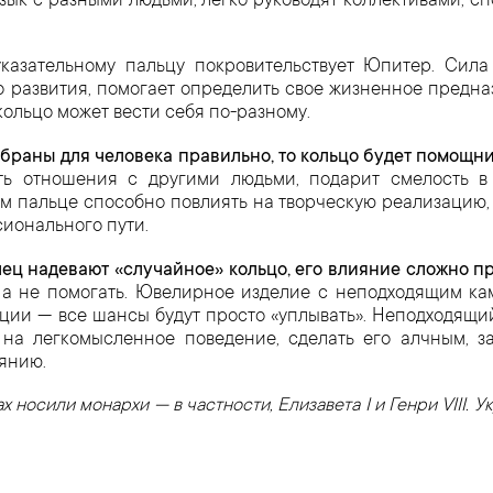
ык с разными людьми, легко руководят коллективами, с
 указательному пальцу покровительствует Юпитер. Сил
о развития, помогает определить свое жизненное предн
кольцо может вести себя по-разному.
обраны для человека правильно, то кольцо будет помощни
ить отношения с другими людьми, подарит смелость 
м пальце способно повлиять на творческую реализацию, 
ионального пути.
ец надевают «случайное» кольцо, его влияние сложно пр
, а не помогать. Ювелирное изделие с неподходящим к
ции — все шансы будут просто «уплывать». Неподходящи
 на легкомысленное поведение, сделать его алчным, з
янию.
х носили монархи — в частности, Елизавета I и Генри VIII. 