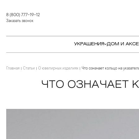
8 (800) 777-19-12
Заказать звонок
УКРАШЕНИЯ
ДОМ И АКС
Главная
КОЛЬЦА
СТОЛОВЫЕ ПРИБОРЫ
КОЛЬЦА
Статьи
О ювелирных изделиях
Что означает кольцо на указате
СЕРЬГИ
СЕРВИРОВКА СТОЛА
СЕРЬГИ
ЧТО ОЗНАЧАЕТ 
ПОДВЕСКИ И КРЕСТЫ
ДЛЯ ЧАЯ
БРАСЛЕТЫ
БРОШИ
ДЛЯ КОФЕ
КОЛЬЕ И ПОДВЕСКИ
КОЛЬЕ
БАР
БРОШИ
ЦЕПИ
ДЕТЯМ
КАМНЕРЕЗНОЕ
ИСКУССТВО