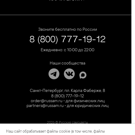
Звоните бесплатно по России
8 (800) 777-19-12
Ежедневно: с 10:00 до 22:00
Наши сообщества
Санкт-Петербург, пл. Карла Фаберже, 8
8 (800) 777-19-12
order@russam.ru - для физических лиц
partners@russam.ru - для юридических лиц
2026 © Русские самоцветы
Наш сайт обрабатывает файлы cookie (в том числе, файлы
Предложение не является публичной офертой. Цены на сайте и в розничной сети