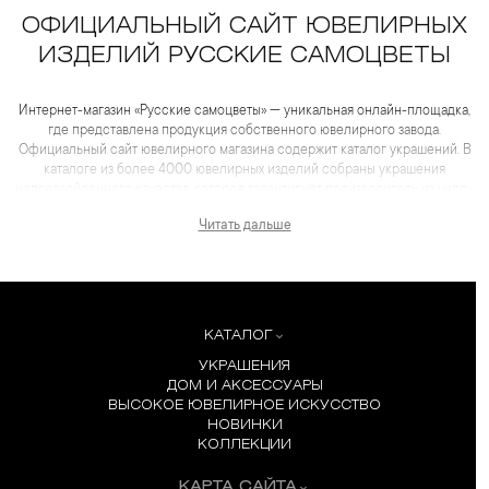
ОФИЦИАЛЬНЫЙ САЙТ ЮВЕЛИРНЫХ
ИЗДЕЛИЙ РУССКИЕ САМОЦВЕТЫ
Интернет-магазин «Русские самоцветы» — уникальная онлайн-площадка,
где представлена продукция собственного ювелирного завода.
Официальный сайт ювелирного магазина содержит каталог украшений. В
каталоге из более 4000 ювелирных изделий собраны украшения
непревзойденного качества, которое гарантирует производитель из числа
лидеров отрасли. Для каждого товара представлены не только
Читать дальше
качественные фотографии и видеоматериалы, но и
максимум полезной информации, которая помогает сделать выбор еще
более комфортным, чем в салоне.
КАТАЛОГ
УКРАШЕНИЯ
ДОМ И АКСЕССУАРЫ
ВЫСОКОЕ ЮВЕЛИРНОЕ ИСКУССТВО
НОВИНКИ
КОЛЛЕКЦИИ
КАРТА САЙТА