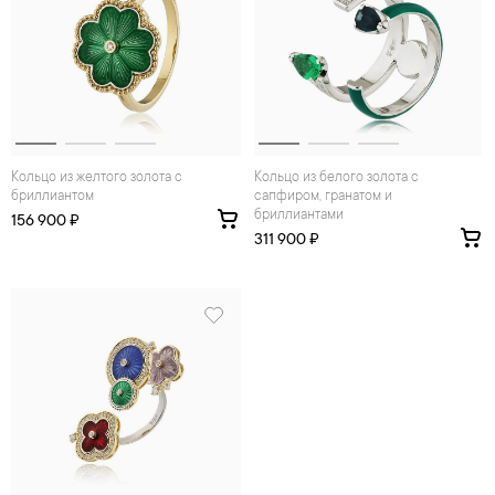
Кольцо из желтого золота с
Кольцо из белого золота с
бриллиантом
сапфиром, гранатом и
бриллиантами
156 900 ₽
311 900 ₽