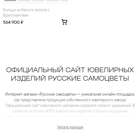
Кольцо из белого золота с
бриллиантами
564 900 ₽
ОФИЦИАЛЬНЫЙ САЙТ ЮВЕЛИРНЫХ
ИЗДЕЛИЙ РУССКИЕ САМОЦВЕТЫ
Интернет-магазин «Русские самоцветы» — уникальная онлайн-площадка,
где представлена продукция собственного ювелирного завода.
Официальный сайт ювелирного магазина содержит каталог украшений. В
каталоге из более 4000 ювелирных изделий собраны украшения
непревзойденного качества, которое гарантирует производитель из числа
лидеров отрасли. Для каждого товара представлены не только
Читать дальше
качественные фотографии и видеоматериалы, но и
максимум полезной информации, которая помогает сделать выбор еще
более комфортным, чем в салоне.