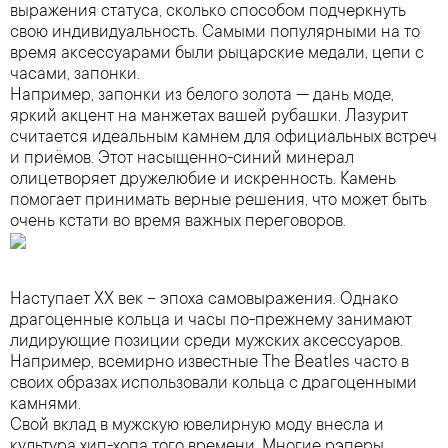
выражения статуса, сколько способом подчеркнуть
свою индивидуальность. Самыми популярными на то
время аксессуарами были рыцарские медали, цепи с
часами, запонки.
Например, запонки из белого золота — дань моде,
яркий акцент на манжетах вашей рубашки. Лазурит
считается идеальным камнем для официальных встреч
и приёмов. Этот насыщенно-синий минерал
олицетворяет дружелюбие и искренность. Камень
помогает принимать верные решения, что может быть
очень кстати во время важных переговоров.
Наступает ХХ век – эпоха самовыражения. Однако
драгоценные кольца и часы по-прежнему занимают
лидирующие позиции среди мужских аксессуаров.
Например, всемирно известные The Beatles часто в
своих образах использовали кольца с драгоценными
камнями.
Свой вклад в мужскую ювелирную моду внесла и
культура хип-хопа того времени. Многие рэперы