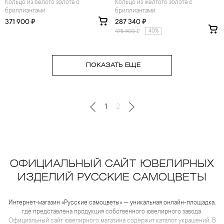
Кольцо из белого золота с
Кольцо из желтого золота с
бриллиантами
бриллиантами
371 900 ₽
287 340 ₽
40%
478 900
₽
ПОКАЗАТЬ ЕЩЕ
1
2
ОФИЦИАЛЬНЫЙ САЙТ ЮВЕЛИРНЫХ
ИЗДЕЛИЙ РУССКИЕ САМОЦВЕТЫ
Интернет-магазин «Русские самоцветы» — уникальная онлайн-площадка,
где представлена продукция собственного ювелирного завода.
Официальный сайт ювелирного магазина содержит каталог украшений. В