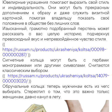
Ювелирные украшения помогают выразить свой стиль
и индивидуальность. Они могут быть прекрасным
дополнением к образу и даже служить визитной
карточкой, помогая владельцу показать своё
положение в обществе без лишних слов.
Изысканный, грамотно подобранный перстень может
рассказать о вас целую историю, подчеркнув
превосходный вкус и непревзойдённое чувство стиля.
((
https://russam.ru/products/ukrasheniya/koltsa/00098-
000000287/
))
Сигнетные кольца могут быть с гербами,
монограммами или другими символами. Считаются
классическим выбором.
((
https://russam.ru/products/ukrasheniya/koltsa/14079-
000003020/
))
Обручальные кольца: теперь мужчинам есть из чего
выбирать. Стереотип о том, что это важно только
женщинам, давно канул в лету.