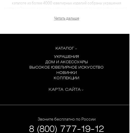
каталоге из более 4000 ювелирных изделий собраны украшения
непревзойденного качества, которое гарантирует производитель из числа
лидеров отрасли. Для каждого товара представлены не только
Читать дальше
качественные фотографии и видеоматериалы, но и
максимум полезной информации, которая помогает сделать выбор еще
более комфортным, чем в салоне.
КАТАЛОГ
УКРАШЕНИЯ
ДОМ И АКСЕССУАРЫ
ВЫСОКОЕ ЮВЕЛИРНОЕ ИСКУССТВО
НОВИНКИ
КОЛЛЕКЦИИ
КАРТА САЙТА
Звоните бесплатно по России
8 (800) 777-19-12