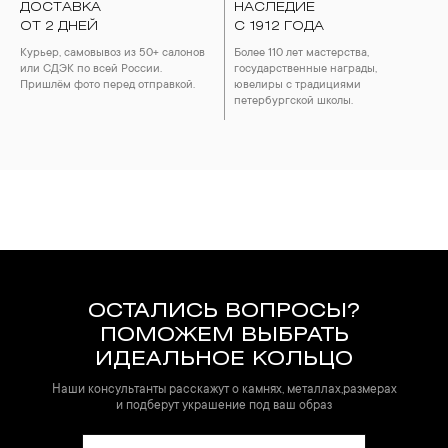
ДОСТАВКА
НАСЛЕДИЕ
ОТ 2 ДНЕЙ
С 1912 ГОДА
Курьер, самовывоз из 50+ салонов
Более 110 лет мастерства,
или СДЭК по всей России.
государственные награды,
Пришлём фото перед отправкой.
ювелиры с традициями
петербургской школы.
ОСТАЛИСЬ ВОПРОСЫ?
ПОМОЖЕМ ВЫБРАТЬ
ИДЕАЛЬНОЕ КОЛЬЦО
Наши консультанты расскажут о камнях, металлах,размерах
и подберут украшение под ваш образ