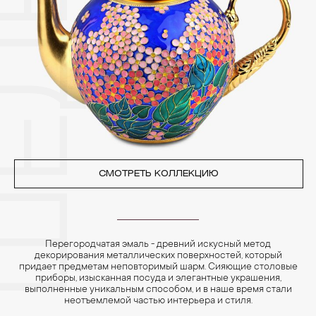
позолоченные изделия. Также высокую влажность плохо
переносят жемчуг, бирюза, малахит и янтарь.
4. Специалисты обычно рекомендуют чистить украшения не
реже одного раза в месяц, а также регулярно протирать их
фланелевой или замшевой салфеткой.
СМОТРЕТЬ КОЛЛЕКЦИЮ
Перегородчатая эмаль - древний искусный метод
декорирования металлических поверхностей, который
придает предметам неповторимый шарм. Сияющие столовые
приборы, изысканная посуда и элегантные украшения,
выполненные уникальным способом, и в наше время стали
неотъемлемой частью интерьера и стиля.