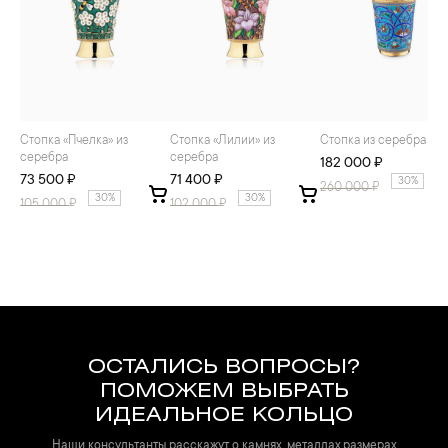
Стопка «Пчелка» из
Стопка «Лилии» из
Стопка из серебра
серебра
серебра
182 000 ₽
73 500 ₽
71 400 ₽
30%
260 000
₽
30%
30%
105 000
₽
102 000
₽
ОСТАЛИСЬ ВОПРОСЫ?
ПОМОЖЕМ ВЫБРАТЬ
ИДЕАЛЬНОЕ КОЛЬЦО
Наши консультанты расскажут о камнях, металлах,размерах