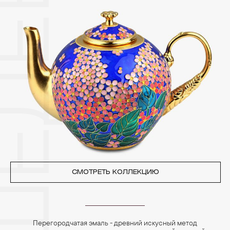
Изделия с бриллиантами необходимо хранить отдельно от
других камней.
3. Ни в коем случае не храните украшения в ванной комнате.
Особенно беречь от воздействия влаги, необходимо
позолоченные изделия. Также высокую влажность плохо
переносят жемчуг, бирюза, малахит и янтарь.
4. Специалисты обычно рекомендуют чистить украшения не
реже одного раза в месяц, а также регулярно протирать их
фланелевой или замшевой салфеткой.
СМОТРЕТЬ КОЛЛЕКЦИЮ
Перегородчатая эмаль - древний искусный метод