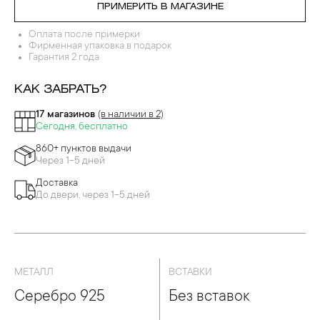
ДЕВРЫ ПЕРЕГОРОДЧАТОЙ ЭМАЛИ
ПРИМЕРИТЬ В МАГАЗИНЕ
Оплата после примерки
Фирменная упаковка в подарок
Гарантия 2 года
КАК ЗАБРАТЬ?
17 магазинов
(в наличии в 2)
Сегодня, бесплатно
860+ пунктов выдачи
Через 1-5 дней
Доставка
До двери, через 1-5 дней
МЕТАЛЛ
ВСТАВКИ
Серебро 925
Без вставок