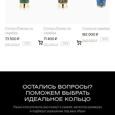
Стопка «Пчелка» из
Стопка «Лилии» из
Стопка из серебра
серебра
серебра
182 000 ₽
73 500 ₽
71 400 ₽
30%
260 000
₽
30%
30%
105 000
₽
102 000
₽
ОСТАЛИСЬ ВОПРОСЫ?
ПОМОЖЕМ ВЫБРАТЬ
ИДЕАЛЬНОЕ КОЛЬЦО
Наши консультанты расскажут о камнях, металлах,размерах
и подберут украшение под ваш образ