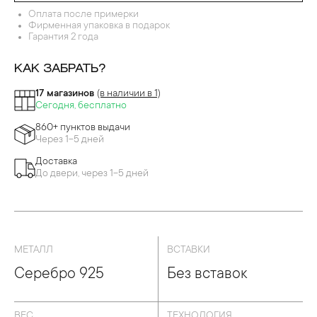
ДЕВРЫ ПЕРЕГОРОДЧАТОЙ ЭМАЛИ
Оплата после примерки
Фирменная упаковка в подарок
Гарантия 2 года
КАК ЗАБРАТЬ?
17 магазинов
(в наличии в 1)
Сегодня, бесплатно
860+ пунктов выдачи
Через 1-5 дней
Доставка
До двери, через 1-5 дней
МЕТАЛЛ
ВСТАВКИ
Серебро 925
Без вставок
ВЕС
ТЕХНОЛОГИЯ