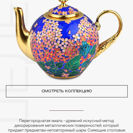
других камней.
3. Ни в коем случае не храните украшения в ванной комнате.
Особенно беречь от воздействия влаги, необходимо
позолоченные изделия. Также высокую влажность плохо
переносят жемчуг, бирюза, малахит и янтарь.
4. Специалисты обычно рекомендуют чистить украшения не
реже одного раза в месяц, а также регулярно протирать их
фланелевой или замшевой салфеткой.
СМОТРЕТЬ КОЛЛЕКЦИЮ
Перегородчатая эмаль - древний искусный метод
декорирования металлических поверхностей, который
придает предметам неповторимый шарм. Сияющие столовые