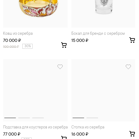
Ковш из серебра
Бокал для бренди с серебром
70 000 ₽
15 000 ₽
30%
100 000
₽
Подставка для коустеров из серебра
Стопка из серебра
77 000 ₽
16 000 ₽