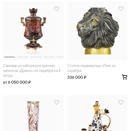
Самовар из набора для крепких
стопка-перевертыш «Лев» из
напитков «Дракон» из серебра на 4
серебра
литра
336 000 ₽
от 6 050 000 ₽