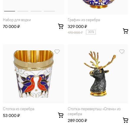
Набор для водки
Графин из серебра
70 000 ₽
329 000 ₽
30%
470 000
₽
Стопка из серебра
стопка-перевертыш «Олень» из
серебра
53 000 ₽
289 000 ₽