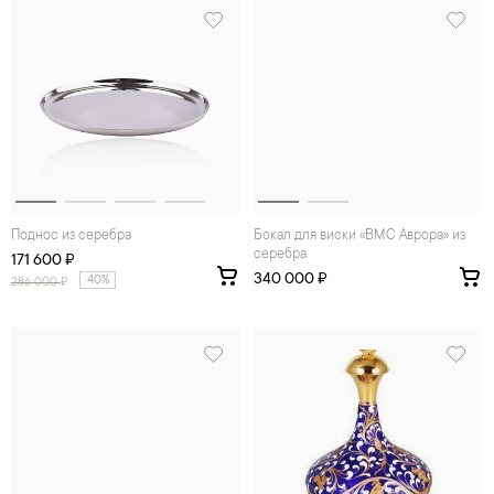
Поднос из серебра
Бокал для виски «ВМС Аврора» из
серебра
171 600 ₽
340 000 ₽
40%
286 000
₽