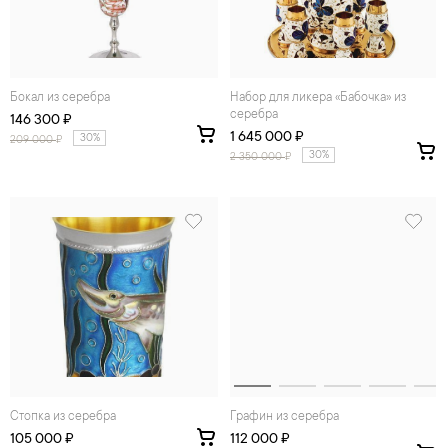
Бокал из серебра
Набор для ликера «Бабочка» из
серебра
146 300 ₽
1 645 000 ₽
30%
209 000
₽
30%
2 350 000
₽
Стопка из серебра
Графин из серебра
105 000 ₽
112 000 ₽