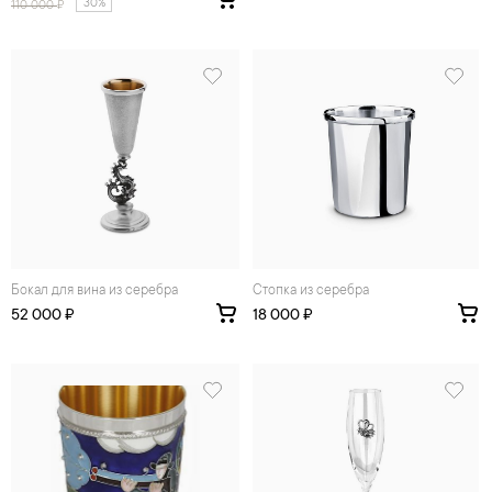
30%
110 000
₽
Бокал для вина из серебра
Стопка из серебра
52 000 ₽
18 000 ₽