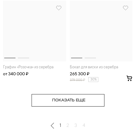
Графин «Розочка» из серебра
Бокал для виски из серебра
от 340 000 ₽
265 300 ₽
30%
379 000
₽
ПОКАЗАТЬ ЕЩЕ
1
2
3
4