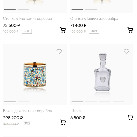
Стопка «Пчелка» из серебра
Стопка «Лилии» из серебра
73 500 ₽
71 400 ₽
30%
30%
105 000
₽
102 000
₽
Бокал для виски из серебра
Штоф
298 200 ₽
6 500 ₽
30%
426 000
₽