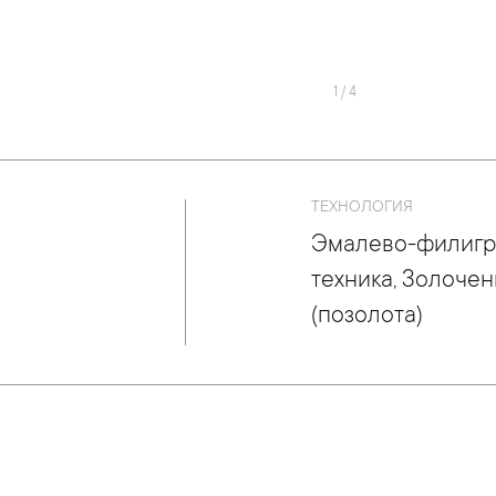
1
/
4
ТЕХНОЛОГИЯ
Эмалево-филигр
техника, Золоче
(позолота)