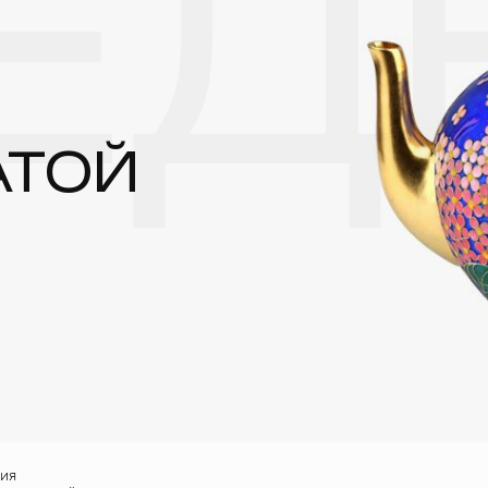
ЕД
реже одного раза в месяц, а также регулярно протирать их фланелев
АТОЙ
ния