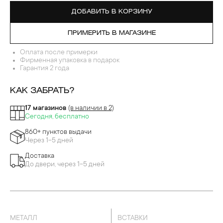
ДЕВРЫ ПЕРЕГОРОДЧАТОЙ ЭМАЛИ
ДОБАВИТЬ В КОРЗИНУ
ПРИМЕРИТЬ В МАГАЗИНЕ
Оплата после примерки
Фирменная упаковка в подарок
Гарантия 2 года
КАК ЗАБРАТЬ?
17 магазинов
(в наличии в 2)
Сегодня, бесплатно
860+ пунктов выдачи
Через 1-5 дней
Доставка
До двери, через 1-5 дней
МЕТАЛЛ
ВСТАВКИ