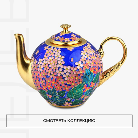
2. Храните ювелирные украшения в футлярах или
специальных мешочках. Так будет меньше шансов
повредить украшение или оставить на нем царапины.
Изделия с бриллиантами необходимо хранить отдельно от
других камней.
3. Ни в коем случае не храните украшения в ванной комнате.
Особенно беречь от воздействия влаги, необходимо
позолоченные изделия. Также высокую влажность плохо
переносят жемчуг, бирюза, малахит и янтарь.
4. Специалисты обычно рекомендуют чистить украшения не
реже одного раза в месяц, а также регулярно протирать их
фланелевой или замшевой салфеткой.
СМОТРЕТЬ КОЛЛЕКЦИЮ