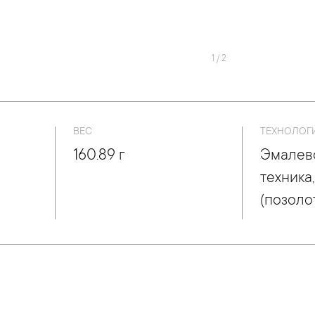
1
/
2
ВЕС
ТЕХНОЛОГ
160.89 г
Эмалев
техника
(позоло