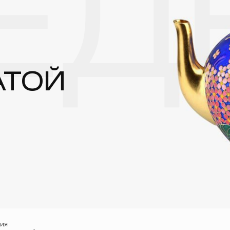
ЕД
реже одного раза в месяц, а также регулярно протирать их фланелев
АТОЙ
ния