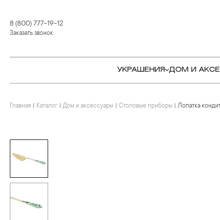
8 (800) 777-19-12
Заказать звонок
УКРАШЕНИЯ
ДОМ И АКС
Главная
Каталог
Дом и аксессуары
Столовые приборы
Лопатка конди
КОЛЬЦА
СТОЛОВЫЕ ПРИБОРЫ
КОЛЬЦА
СЕРЬГИ
СЕРВИРОВКА СТОЛА
СЕРЬГИ
ПОДВЕСКИ И КРЕСТЫ
ДЛЯ ЧАЯ
БРАСЛЕТЫ
БРОШИ
ДЛЯ КОФЕ
КОЛЬЕ И ПОДВЕСКИ
КОЛЬЕ
БАР
БРОШИ
ЦЕПИ
ДЕТЯМ
КАМНЕРЕЗНОЕ
ИСКУССТВО