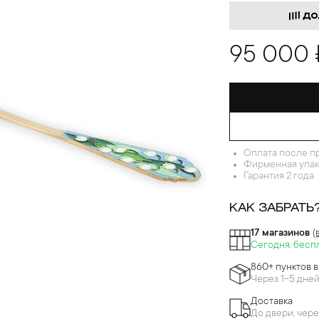
95 000 
Оплата после п
Фирменная упак
Гарантия 2 года
КАК ЗАБРАТЬ
17 магазинов
(
Сегодня, бесп
860+ пунктов 
Через 1-5 дне
Доставка
До двери, чере