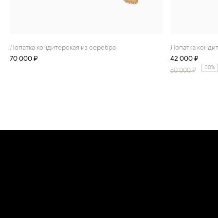
Лопатка кондитерская из серебра
Лопатка конди
70 000 ₽
42 000 ₽
30%
60 000
₽