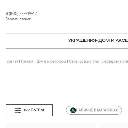
8 (800) 777-19-12
Заказать звонок
УКРАШЕНИЯ
ДОМ И АКС
Главная
Каталог
Дом и аксессуары
Сервировка стола
Сервировка ос
КОЛЬЦА
СТОЛОВЫЕ ПРИБОРЫ
КОЛЬЦА
СЕРЬГИ
СЕРВИРОВКА СТОЛА
СЕРЬГИ
ПОДВЕСКИ И КРЕСТЫ
ДЛЯ ЧАЯ
БРАСЛЕТЫ
БРОШИ
ДЛЯ КОФЕ
КОЛЬЕ И ПОДВЕСКИ
КОЛЬЕ
БАР
БРОШИ
ФИЛЬТРЫ
НАЛИЧИЕ В МАГАЗИНАХ
ЦЕПИ
ДЕТЯМ
КАМНЕРЕЗНОЕ
ИСКУССТВО