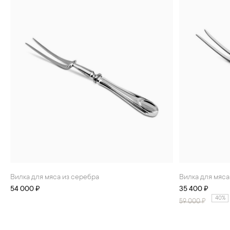
БРАСЛЕТЫ
ИНТЕРЬЕР
ДЕТЯМ
АКСЕССУАРЫ И
СУВЕНИРЫ
МУЖЧИНАМ
ХРУСТАЛЬ И ФАРФОР
Вилка для мяса из серебра
Вилка для мяс
54 000 ₽
35 400 ₽
40%
59 000
₽