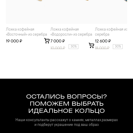
Ложка кофейная
Ложка кофейная
Ложка кофейная из
«Восточный» из серебра
«Водоросли» из серебра
серебра
19 000 ₽
7 000 ₽
12 600 ₽
30%
30%
10 000
₽
18 000
₽
ОСТАЛИСЬ ВОПРОСЫ?
ПОМОЖЕМ ВЫБРАТЬ
ИДЕАЛЬНОЕ КОЛЬЦО
Наши консультанты расскажут о камнях, металлах,размерах
и подберут украшение под ваш образ