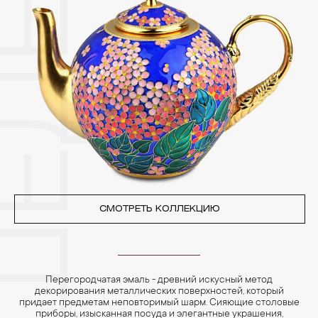
3. Ни в коем случае не храните украшения в ванной комнате.
Особенно беречь от воздействия влаги, необходимо
позолоченные изделия. Также высокую влажность плохо
переносят жемчуг, бирюза, малахит и янтарь.
4. Специалисты обычно рекомендуют чистить украшения не
реже одного раза в месяц, а также регулярно протирать их
фланелевой или замшевой салфеткой.
СМОТРЕТЬ КОЛЛЕКЦИЮ
Перегородчатая эмаль - древний искусный метод
декорирования металлических поверхностей, который
придает предметам неповторимый шарм. Сияющие столовые
приборы, изысканная посуда и элегантные украшения,