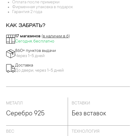
ДЕВРЫ ПЕРЕГОРОДЧАТОЙ ЭМАЛИ
Оплата после примерки
Фирменная упаковка в подарок
Гарантия 2 года
КАК ЗАБРАТЬ?
17 магазинов
(в наличии в 6)
Сегодня, бесплатно
860+ пунктов выдачи
Через 1-5 дней
Доставка
До двери, через 1-5 дней
МЕТАЛЛ
ВСТАВКИ
Серебро 925
Без вставок
ВЕС
ТЕХНОЛОГИЯ