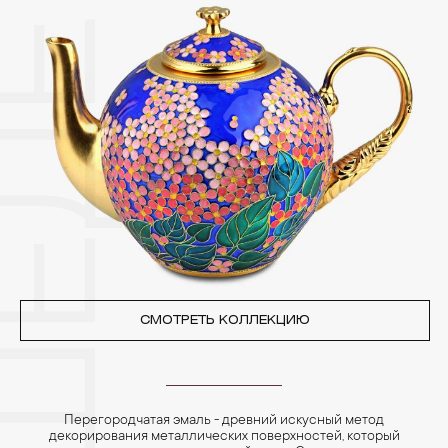
других камней.
3. Ни в коем случае не храните украшения в ванной комнате.
Особенно беречь от воздействия влаги, необходимо
позолоченные изделия. Также высокую влажность плохо
переносят жемчуг, бирюза, малахит и янтарь.
4. Специалисты обычно рекомендуют чистить украшения не
реже одного раза в месяц, а также регулярно протирать их
фланелевой или замшевой салфеткой.
СМОТРЕТЬ КОЛЛЕКЦИЮ
Перегородчатая эмаль - древний искусный метод
декорирования металлических поверхностей, который