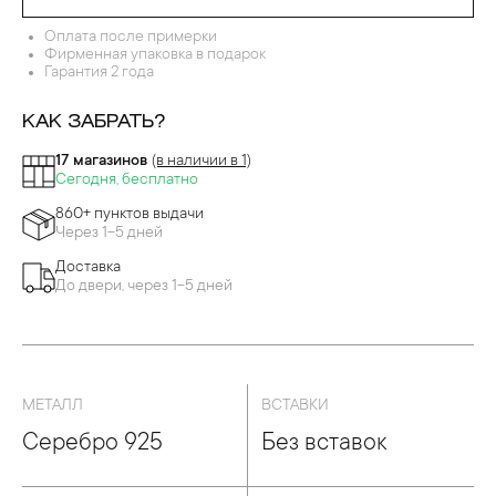
ДЕВРЫ ПЕРЕГОРОДЧАТОЙ ЭМАЛИ
Оплата после примерки
Фирменная упаковка в подарок
Гарантия 2 года
КАК ЗАБРАТЬ?
17 магазинов
(в наличии в 1)
Сегодня, бесплатно
860+ пунктов выдачи
Через 1-5 дней
Доставка
До двери, через 1-5 дней
МЕТАЛЛ
ВСТАВКИ
Серебро 925
Без вставок