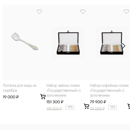
Лопатка для икры из
Набор чайных ложек
Набор кофейных ложек
серебра
«Государственный» с
«Государственный» с
золочением
золочением
19 000 ₽
151 300 ₽
79 900 ₽
15%
15%
178 000
₽
94 000
₽