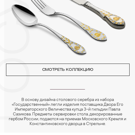
Особенно беречь от воздействия влаги, необходимо
позолоченные изделия. Также высокую влажность плохо
переносят жемчуг, бирюза, малахит и янтарь.
4. Специалисты обычно рекомендуют чистить украшения не
реже одного раза в месяц, а также регулярно протирать их
фланелевой или замшевой салфеткой.
СМОТРЕТЬ КОЛЛЕКЦИЮ
В основу дизайна столового серебра из набора
«Государственный» легли изделия поставщика Двора Его
Императорского Величества купца 3-й гильдии Павла
Сазикова. Предметы сервировки стола, декорированные
гербом России, подаются на приемах Московского Кремля и
Константиновского дворца в Стрельне.