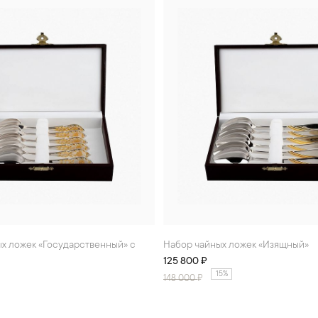
Набор чайных ложек «Изящный»
125 800 ₽
15%
148 000
₽