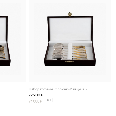
Набор кофейных ложек «Изящный»
79 900 ₽
15%
94 000
₽