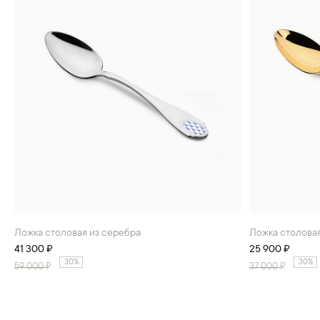
Ложка столовая из серебра
Ложка столова
41 300 ₽
25 900 ₽
30%
30%
59 000
₽
37 000
₽