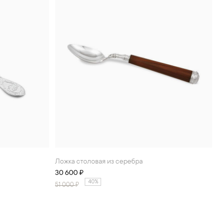
Ложка столовая из серебра
30 600 ₽
40%
51 000
₽