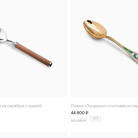
я из серебра с яшмой
Ложка «Ландыши» столовая из с
44 800 ₽
30%
64 000
₽