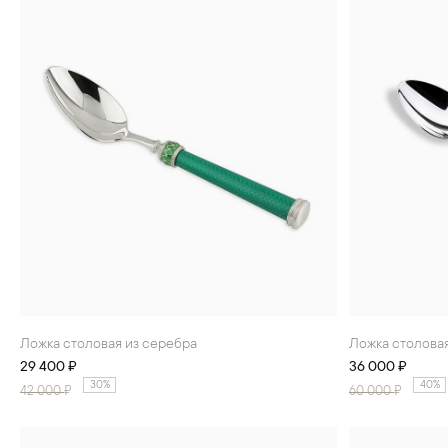
Ложка столовая из серебра
Ложка столова
29 400 ₽
36 000 ₽
30%
40%
42 000
₽
60 000
₽