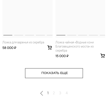
Ложка для варенья из серебра
ложка чайная «Водные кони
Благовещенского моста» из
58 000 ₽
серебра
15 000 ₽
ПОКАЗАТЬ ЕЩЕ
1
2
3
4