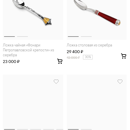
Ложка чайная «Фонари
Ложка столовая из серебра
Петропавловской крепости» из
29 400 ₽
серебра
30%
42 000
₽
23 000 ₽