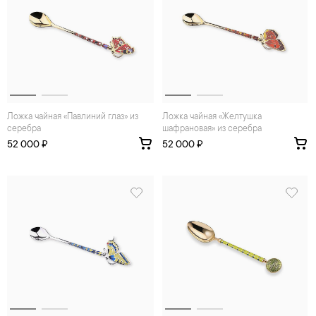
Ложка чайная «Павлиний глаз» из
Ложка чайная «Желтушка
серебра
шафрановая» из серебра
52 000 ₽
52 000 ₽