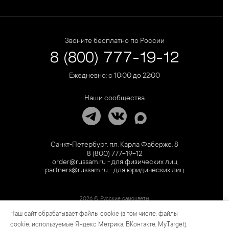
Звоните бесплатно по России
8 (800) 777-19-12
Ежедневно: с 10:00 до 22:00
Наши сообщества
Санкт-Петербург, пл. Карла Фаберже, 8
8 (800) 777-19-12
order@russam.ru - для физических лиц
partners@russam.ru - для юридических лиц
2026 © Русские самоцветы
Наш сайт обрабатывает файлы cookie (в том числе, файлы
Предложение не является публичной офертой. Цены на сайте и в розничной сети
могут отличаться. Информация на сайте о товаре носит рекламный характер и
cookie, используемые Яндекс Метрика, ВКонтакте, MyTarget).