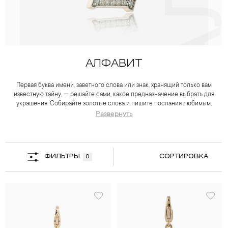
АЛФАВИТ
Первая буква имени, заветного слова или знак, хранящий только вам
известную тайну, — решайте сами, какое предназначение выбрать для
украшения. Собирайте золотые слова и пишите послания любимым,
увековечивайте чувства и смыслы. Красное золото — основа всех
Развернуть
изделий алфавитной коллекции. Латинские буквы на миниатюрных
карабинчиках усыпаны бриллиантами и обрамлены цветной эмалью.
Украшения АЛФАВИТ придадут шарм браслету, станут символичной
подвеской или личным талисманом.
ФИЛЬТРЫ
СОРТИРОВКА
0